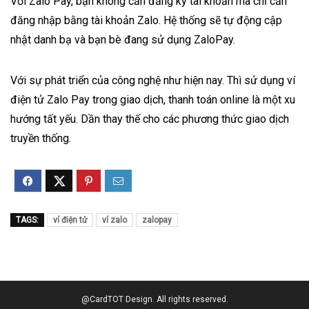
Với Zalo Pay, bạn không cần đăng ký tài khoản mà chỉ cần
đăng nhập bằng tài khoản Zalo. Hệ thống sẽ tự động cập
nhật danh bạ và bạn bè đang sử dụng ZaloPay.
Với sự phát triển của công nghệ như hiện nay. Thì sử dụng ví
điện tử Zalo Pay trong giao dịch, thanh toán online là một xu
hướng tất yếu. Dần thay thế cho các phương thức giao dịch
truyền thống.
TAGS:
ví điện tử
ví zalo
zalopay
@CardTOT Design. All rights reserved.