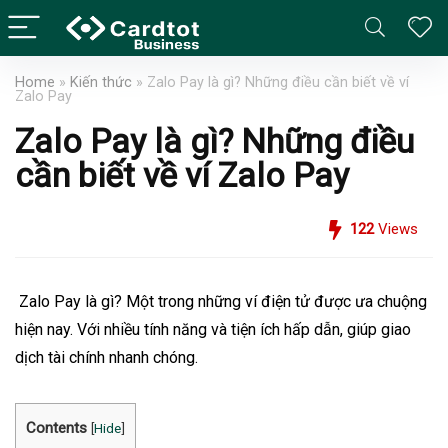
Home
»
Kiến thức
»
Zalo Pay là gì? Những điều cần biết về ví
Zalo Pay
Zalo Pay là gì? Những điều
cần biết về ví Zalo Pay
122
Views
Zalo Pay là gì? Một trong những ví điện tử được ưa chuộng
hiện nay. Với nhiều tính năng và tiện ích hấp dẫn, giúp giao
dịch tài chính nhanh chóng.
Contents
[
Hide
]