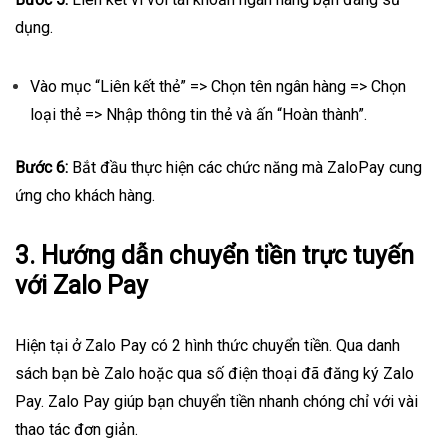
dụng.
Vào mục “Liên kết thẻ” => Chọn tên ngân hàng => Chọn
loại thẻ => Nhập thông tin thẻ và ấn “Hoàn thành”.
Bước 6:
Bắt đầu thực hiện các chức năng mà ZaloPay cung
ứng cho khách hàng.
3. Hướng dẫn chuyển tiền trực tuyến
với Zalo Pay
Hiện tại ở Zalo Pay có 2 hình thức chuyển tiền. Qua danh
sách bạn bè Zalo hoặc qua số điện thoại đã đăng ký Zalo
Pay. Zalo Pay giúp bạn chuyển tiền nhanh chóng chỉ với vài
thao tác đơn giản.