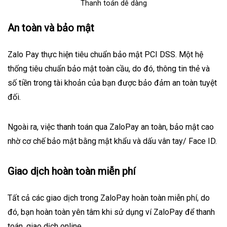
Thanh toán dễ dàng
An toàn và bảo mật
Zalo Pay thực hiện tiêu chuẩn bảo mật PCI DSS. Một hệ
thống tiêu chuẩn bảo mật toàn cầu, do đó, thông tin thẻ và
số tiền trong tài khoản của bạn được bảo đảm an toàn tuyệt
đối.
Ngoài ra, việc thanh toán qua ZaloPay an toàn, bảo mật cao
nhờ cơ chế bảo mật bằng mật khẩu và dấu vân tay/ Face ID.
Giao dịch hoàn toàn miễn phí
Tất cả các giao dịch trong ZaloPay hoàn toàn miễn phí, do
đó, bạn hoàn toàn yên tâm khi sử dụng ví ZaloPay để thanh
toán, giao dịch online.