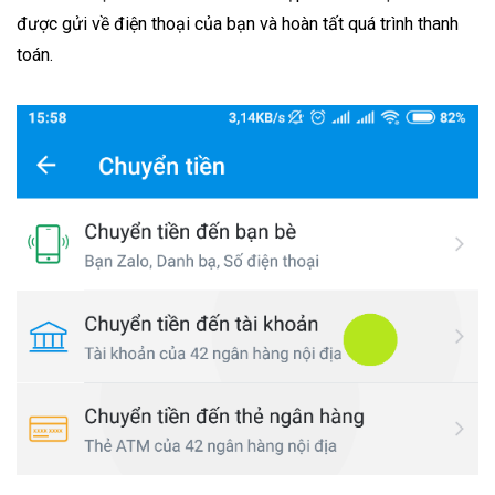
được gửi về điện thoại của bạn và hoàn tất quá trình thanh
toán.