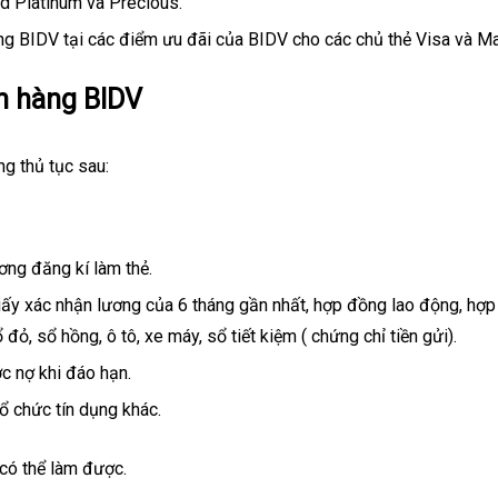
rd Platinum và Precious.
ụng BIDV tại các điểm ưu đãi của BIDV cho các chủ thẻ Visa và Ma
ân hàng BIDV
g thủ tục sau:
ơng đăng kí làm thẻ.
giấy xác nhận lương của 6 tháng gần nhất, hợp đồng lao động, hợ
 đỏ, sổ hồng, ô tô, xe máy, sổ tiết kiệm ( chứng chỉ tiền gửi).
c nợ khi đáo hạn.
ổ chức tín dụng khác.
 có thể làm được.