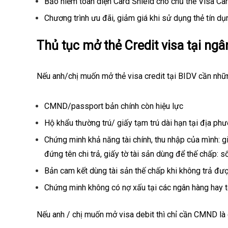
Bảo hiểm toàn diện Card Shield cho chủ thẻ Visa Ca
Chương trình ưu đãi, giảm giá khi sử dụng thẻ tín d
Thủ tục mở thẻ Credit visa tại ng
Nếu anh/chị muốn mở thẻ visa credit tại BIDV cần nhữn
CMND/passport bản chính còn hiệu lực
Hộ khẩu thường trú/ giấy tạm trú dài hạn tại địa phư
Chứng minh khả năng tài chính, thu nhập của mình: 
đứng tên chi trả, giấy tờ tài sản dùng để thế chấp: sổ
Bản cam kết dùng tài sản thế chấp khi không trả đượ
Chứng minh không có nợ xấu tại các ngân hàng hay t
Nếu anh / chị muốn mở visa debit thì chỉ cần CMND là